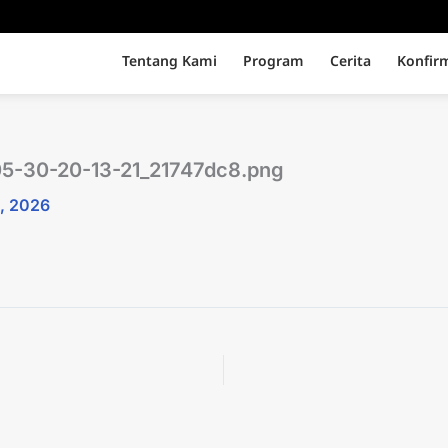
Tentang Kami
Program
Cerita
Konfir
05-30-20-13-21_21747dc8.png
, 2026