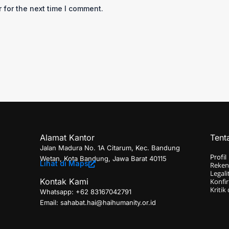
 for the next time I comment.
Alamat Kantor
Tent
Jalan Madura No. 1A Citarum, Kec. Bandung
Profi
Wetan, Kota Bandung, Jawa Barat 40115
Lihat di Maps
Reken
Legali
Kontak Kami
Konfir
Kritik
Whatsapp: +62
83167042791
Email: sahabat.hai@haihumanity.or.id