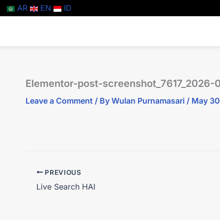
Skip
AR
EN
ID
to
content
Elementor-post-screenshot_7617_2026-
Leave a Comment
/ By
Wulan Purnamasari
/
May 30
PREVIOUS
Live Search HAI